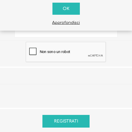
OK
*
Approfondisci
*