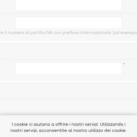
e il numero di partita IVA con prefisso internazionale (ad esempio "I
Occhiali da sole
Costumi da Bagno
Creme Solari
Antizanzare
*
I cookie ci aiutano a offrire i nostri servizi. Utilizzando i
nostri servizi, acconsentite al nostro utilizzo dei cookie.