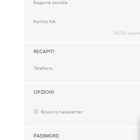
Ragione sociale:
Partita IVA:
NOTA: inserir
Borse e Zaini
Aerosol, Umidificatori,
Passeggini, Seggiolini,
Babymonitor
Lettini
RECAPITI
Sicurezza in Casa e
Accessori
Fuori
Telefono:
OPZIONI
Ricevi la newsletter:
PASSWORD