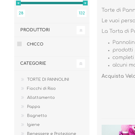
Torte di Pann
28
132
Le vuoi pers
PRODUTTORI
La Torta di P
Pannolini
CHICCO
prodotti
completi
CATEGORIE
alcuni m
Acquista Vel
TORTE DI PANNOLINI
Fiocchi di Riso
Allattamento
BENESSERE E
PASSEGGIO
PROTEZIONE
Pappa
Bagnetto
Igiene
Benessere e Protezione