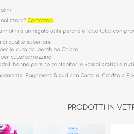
olini
onalizzare?
Contattaci
.
annolini è un
regalo utile
perchè è fatta tutta con prod
 di qualità superiore
Biberon, Tettarelle,
Piatti, Posate, Bavaglini
 per la cura del bambino Chicco
Sterilizzatori
Tazze, Thermos,
 per culla/carrozzina
Tiralatte,
Contenitori
odelli hanno persino contenitori e vassoi
pratici
e
riut
Scaldabiberon
Seggioloni, Rialzi Sedia
Succhietti e Accessori
ocemente!
Pagamenti
Sicuri
con Carta di Credito e Pa
Accessori
GIOCATTOLI
ARIA APERTA
PRODOTTI IN VET