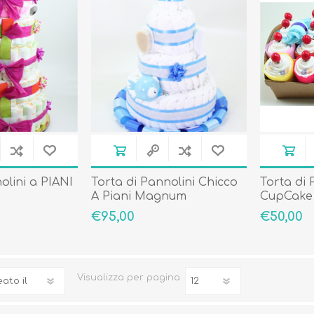
Occhiali da sole
Costumi da Bagno
Creme Solari
Antizanzare
olini a PIANI
Torta di Pannolini Chicco
Torta di 
A Piani Magnum
CupCake
€95,00
€50,00
Visualizza
per pagina