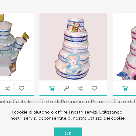
olini Castello
Torta di Pannolini a Piani
Torta di 
con Giochi Limited Edition
con Gioch
I cookie ci aiutano a offrire i nostri servizi. Utilizzando i
Azzurra
Rosa
€131,50
€131,50
nostri servizi, acconsentite al nostro utilizzo dei cookie.
OK