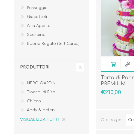
Passeggio
Giocattoli
Aria Aperta
Scarpine
Borse e Zaini
Aerosol, Umidificatori,
Buono Regalo (Gift Cards)
Passeggini, Seggiolini,
Babymonitor
Lettini
Sicurezza in Casa e
Accessori
Fuori
PRODUTTORI
Torta di Pann
NERO GIARDINI
PREMIUM
€210,00
Fiocchi di Riso
Chicco
Andy & Helen
VISUALIZZA TUTTI
Ordina per