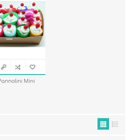
Primavera - Estate
Autunno - Inverno
Pannolini Mini