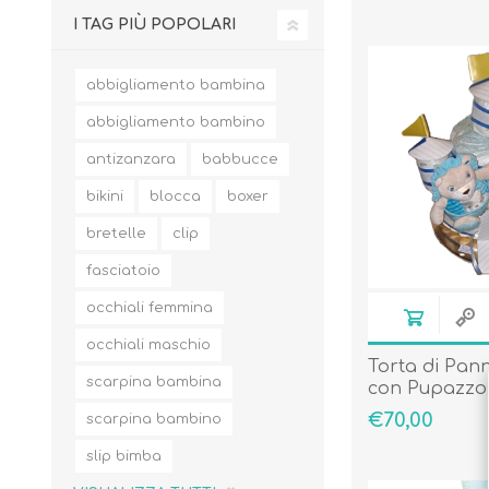
I TAG PIÙ POPOLARI
abbigliamento bambina
abbigliamento bambino
antizanzara
babbucce
bikini
blocca
boxer
bretelle
clip
fasciatoio
occhiali femmina
occhiali maschio
Torta di Pann
scarpina bambina
con Pupazzo
€70,00
scarpina bambino
slip bimba