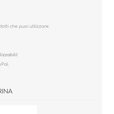
otti che puoi utilizzare:
Cura del Corpo
Igiene del Bambino
Accessori
Cambio del Pannolino
ilizzabili
!
Igiene Orale
yPal.
SCARPINE
RINA