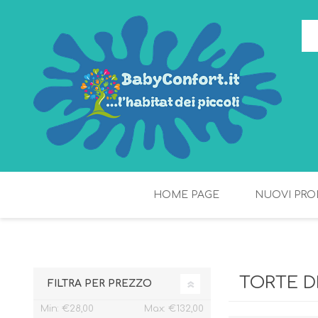
HOME PAGE
NUOVI PRO
TORTE DI PANNOLINI
FIOCCHI DI RISO
TORTE D
FILTRA PER PREZZO
Min:
€28,00
Max:
€132,00