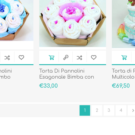
olini
Torta Di Pannolini
Torta di 
imbo
Esagonale Bimba con
Multicolo
Cosmesi
€33,00
€69,50
1
2
3
4