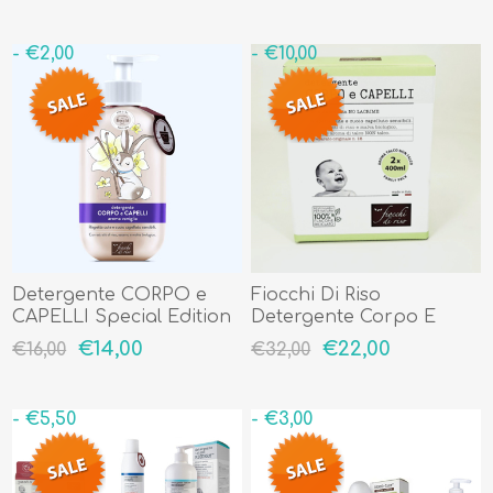
- €2,00
- €10,00
Detergente CORPO e
Fiocchi Di Riso
CAPELLI Special Edition
Detergente Corpo E
Aroma Vaniglia
Capelli Bipack 2x400 ml
€14,00
€22,00
€16,00
€32,00
- €5,50
- €3,00