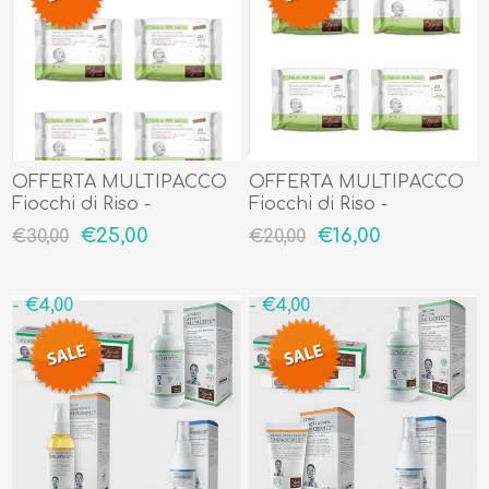
OFFERTA MULTIPACCO
OFFERTA MULTIPACCO
Fiocchi di Riso -
Fiocchi di Riso -
SALVIETTE Talco NON
SALVIETTE Talco NON
€25,00
€16,00
€30,00
€20,00
Talco SUDORAZIONE E
Talco SUDORAZIONE E
ZANZARE 6 Pacchetti da
ZANZARE 4 Pacchetti da
20 pezzi cadauno
20 pezzi cadauno
- €4,00
- €4,00