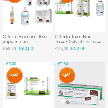
Offerta Fiocchi di Riso
Offerta Talco Non
Sapone non
Talco+ Salviettine Talco
Sapone+Crema Fluida
Non Talco + Detergente
€60,00
€32,00
€65,50
€35,00
Corpo+Pasta Emu+
Corpo E Capelli
Intimo Mioderm+Amido
di Riso+Detergente
- €3,00
- €1,50
Corpo