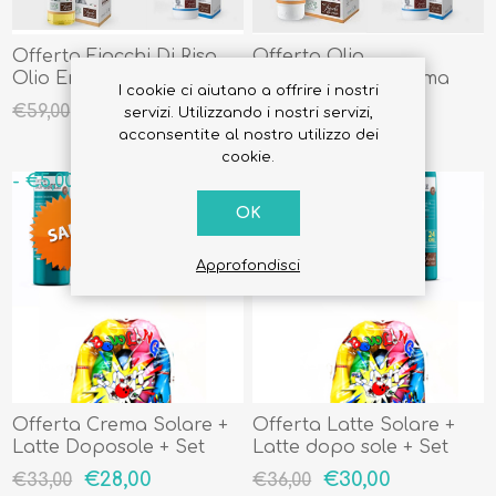
Offerta Fiocchi Di Riso
Offerta Olio
Olio Emudermico +
Emudermico + Crema
I cookie ci aiutano a offrire i nostri
Crema Seno Clemulina +
Seno Clemulina + Crema
€55,00
€55,00
€59,00
€59,00
servizi. Utilizzando i nostri servizi,
Olio Smagliature
Smagliature
acconsentite al nostro utilizzo dei
Tasmadermiìc + Intimo
Tasmadermic + Intimo
cookie.
Attivo Kalabiotic
Attivo Kalabiotic
- €5,00
- €6,00
OK
Approfondisci
Offerta Crema Solare +
Offerta Latte Solare +
Latte Doposole + Set
Latte dopo sole + Set
Birilli da Spiaggia
Birilli da Spiaggia
€28,00
€30,00
€33,00
€36,00