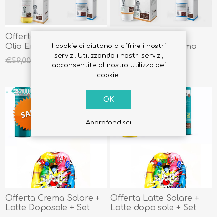
Offerta Fiocchi Di Riso
Offerta Olio
Olio Emudermico +
Emudermico + Crema
I cookie ci aiutano a offrire i nostri
Crema Seno Clemulina +
Seno Clemulina + Crema
servizi. Utilizzando i nostri servizi,
€55,00
€55,00
€59,00
€59,00
Olio Smagliature
Smagliature
acconsentite al nostro utilizzo dei
Tasmadermiìc + Intimo
Tasmadermic + Intimo
cookie.
Attivo Kalabiotic
Attivo Kalabiotic
- €5,00
- €6,00
OK
Approfondisci
Offerta Crema Solare +
Offerta Latte Solare +
Latte Doposole + Set
Latte dopo sole + Set