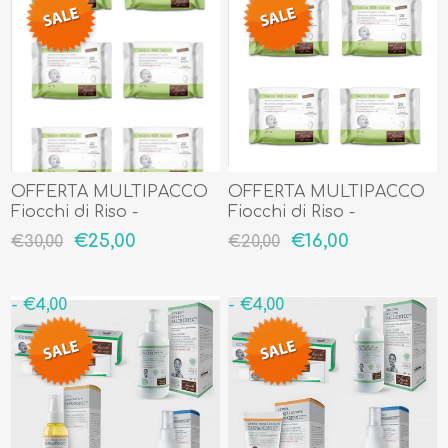
OFFERTA MULTIPACCO
OFFERTA MULTIPACCO
Fiocchi di Riso -
Fiocchi di Riso -
SALVIETTE Talco NON
SALVIETTE Talco NON
€25,00
€16,00
€30,00
€20,00
Talco SUDORAZIONE E
Talco SUDORAZIONE E
ZANZARE 6 Pacchetti da
ZANZARE 4 Pacchetti da
20 pezzi cadauno
20 pezzi cadauno
- €4,00
- €4,00