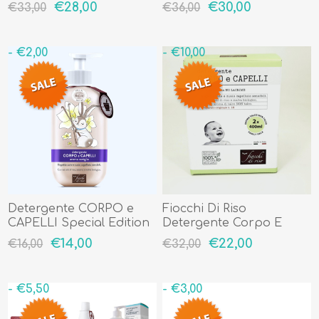
Birilli da Spiaggia
Birilli da Spiaggia
€28,00
€30,00
€33,00
€36,00
- €2,00
- €10,00
Detergente CORPO e
Fiocchi Di Riso
CAPELLI Special Edition
Detergente Corpo E
Aroma Vaniglia
Capelli Bipack 2x400 ml
€14,00
€22,00
€16,00
€32,00
- €5,50
- €3,00