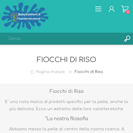
(0)
REGISTRATI
FIOCCHI DI RISO
ACCESSO
LISTA DEI DESIDERI
(0)
Pagina iniziale
Fiocchi di Riso
Fiocchi di Riso
E' una nota marca di prodotti specifici per la pelle, anche la
più delicata. Ecco un estratto delle loro caratteristiche:
"La nostra filosofia
Abbiamo messo la pelle al centro della nostra ricerca. A