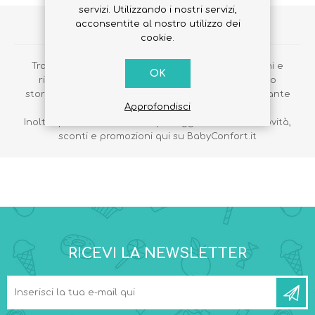
servizi. Utilizzando i nostri servizi,
acconsentite al nostro utilizzo dei
VANTAGGI DELLA REGISTRAZIONE
cookie.
Tramite la registrazione potrai effettuare gli ordini e
OK
ricevere la merce direttamente a casa, vedere lo
storico dei tuoi ordini, seguire le tue spedizioni e tante
Approfondisci
altre informazioni.
Inoltre potrai rimanere sempre aggiornato sulle novità,
sconti e promozioni qui su BabyConfort.it
RICEVI LA NEWSLETTER