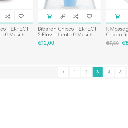
cco PERFECT
Biberon Chicco PERFECT
Il Massa
to 0 Mesi +
5 Flusso Lento 0 Mesi +
Chicco R
Azzurro
Edition
€12,00
€8
€9,50
1
2
3
4
5