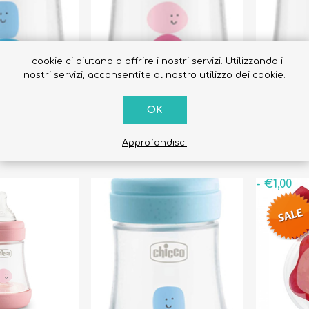
I cookie ci aiutano a offrire i nostri servizi. Utilizzando i
nostri servizi, acconsentite al nostro utilizzo dei cookie.
cco PERFECT
Biberon Chicco PERFECT
Biberon 
OK
io 2 Mesi +
5 Flusso Medio 2 Mesi +
5 Flusso 
Rosa
Beige
€13,00
€13,00
Approfondisci
- €1,00