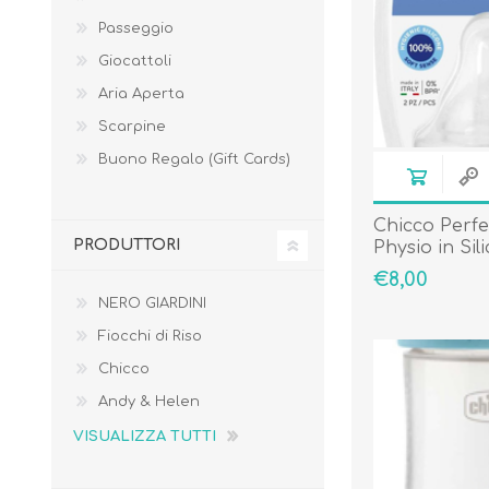
Passeggio
Giocattoli
Aria Aperta
Scarpine
Borse e Zaini
Aerosol, Umidificatori,
Buono Regalo (Gift Cards)
Passeggini, Seggiolini,
Babymonitor
Lettini
Sicurezza in Casa e
Accessori
Fuori
Chicco Perfec
PRODUTTORI
Physio in Sil
Lento 0+ Mes
€8,00
Pezzi
NERO GIARDINI
Fiocchi di Riso
Chicco
Andy & Helen
VISUALIZZA TUTTI