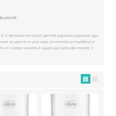
da piccoli.
. E ci sentiamo fortunati perchè possiamo pensare ogni
Cura del Corpo
Igiene del Bambino
ivare un giorno in una casa, incontrare un bambino e
che in cambio avremo il regalo più bello del mondo. Il
Accessori
Cambio del Pannolino
Igiene Orale
SCARPINE