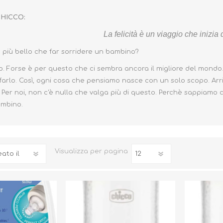
CHICCO:
La felicità è un viaggio che inizia 
 più bello che far sorridere un bambino?
o. Forse è per questo che ci sembra ancora il migliore del mondo
Biberon, Tettarelle,
Piatti, Posate, Bavaglini
arlo. Così, ogni cosa che pensiamo nasce con un solo scopo. Arr
Sterilizzatori
. Per noi, non c'è nulla che valga più di questo. Perchè sappiamo 
Tazze, Thermos,
Tiralatte,
Contenitori
ambino.
Scaldabiberon
Seggioloni, Rialzi Sedia
Succhietti e Accessori
Accessori
Visualizza
per pagina
GIOCATTOLI
ARIA APERTA