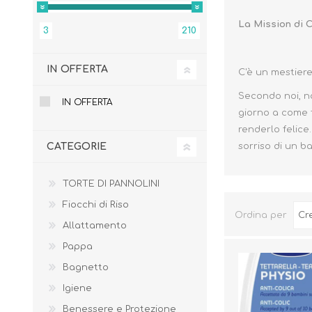
La Mission di 
3
210
IN OFFERTA
C'è un mestiere
Secondo noi, n
IN OFFERTA
giorno a come f
renderlo felice
CATEGORIE
sorriso di un b
TORTE DI PANNOLINI
Fiocchi di Riso
Ordina per
Allattamento
BENESSERE E
PASSEGGIO
PROTEZIONE
Pappa
Bagnetto
Igiene
Benessere e Protezione