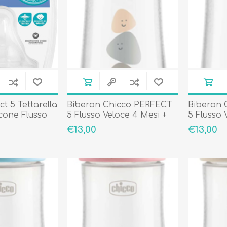
Occhiali da sole
Costumi da Bagno
Creme Solari
t 5 Tettarella
Biberon Chicco PERFECT
Biberon 
Antizanzare
icone Flusso
5 Flusso Veloce 4 Mesi +
5 Flusso 
i 1 Foro 2
Beige
+Rosa
€13,00
€13,00