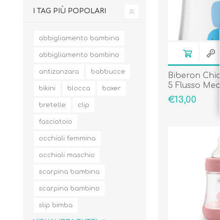
I TAG PIÙ POPOLARI
abbigliamento bambina
abbigliamento bambino
antizanzara
babbucce
Biberon Chi
5 Flusso Med
bikini
blocca
boxer
Azzurro
€13,00
bretelle
clip
fasciatoio
occhiali femmina
occhiali maschio
scarpina bambina
scarpina bambino
slip bimba