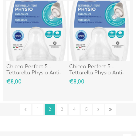
Chicco Perfect 5 -
Chicco Perfect 5 -
Tettarella Physio Anti-
Tettarella Physio Anti-
Colica In Silicone 4m+
Colica In Silicone 2m+
€8,00
€8,00
Veloce, 2 Pezzi
Medio, 2 Pezzi
1
2
3
4
5