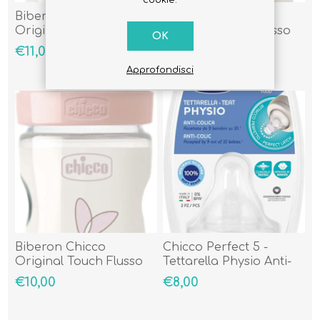
Biberon Chicco
Biberon Chicco
Original Touch Flusso
Original Touch Flusso
OK
Regolabile 2 Mesi
Lento 0 Mesi + Azzurro
€11,00
€10,00
+Beige
Approfondisci
Biberon Chicco
Chicco Perfect 5 -
Original Touch Flusso
Tettarella Physio Anti-
Lento 0 Mesi + Rosa
Colica In Silicone 6m+
€10,00
€8,00
Pappa, 2 Pezzi