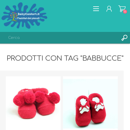
(0)
REGISTRATI
PRODOTTI CON TAG "BABBUCCE"
ACCESSO
LISTA DEI DESIDERI
(0)