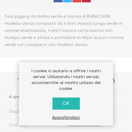
Tuta jogging da bimba verde e bianca di RUBACUORI
modello danza composto da t-shirt manica lunga verde in
cotone elasticizzato, t-shirt manica corta bianca con
stampa verde e strass e pantalone in felpa di puro cotone
verde con coulisse in vita modello danza.
I cookie ci aiutano a offrire i nostri
servizi. Utilizzando i nostri servizi,
Tuta jogging bimba verde Taglia 116
acconsentite al nostro utilizzo dei
cookie.
4 anni
OK
Disponibilità:
Disponibile
Approfondisci
Cod. Sku:
8030035833658