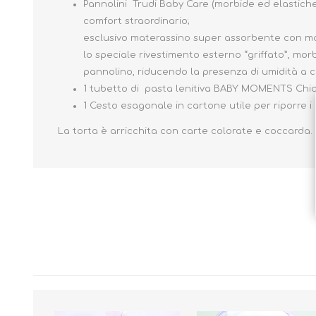
Pannolini Trudi Baby Care (morbide ed elastiche
comfort straordinario;
esclusivo materassino super assorbente con morb
lo speciale rivestimento esterno “griffato”, mo
pannolino, riducendo la presenza di umidità a co
1 tubetto di pasta lenitiva BABY MOMENTS Chic
1 Cesto esagonale in cartone utile per riporre i
La torta è arricchita con carte colorate e coccarda. 