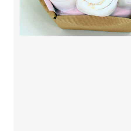
Borse e Zaini
Aerosol, Umidificatori,
Passeggini, Seggiolini,
Babymonitor
Lettini
Sicurezza in Casa e
Accessori
Fuori