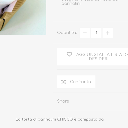
pannolini
Quantità:
Occhiali da sole
Costumi da Bagno
Creme Solari
AGGIUNGI ALLA LISTA D
DESIDERI
Antizanzare
Share
La torta di pannolini CHICCO è composta da