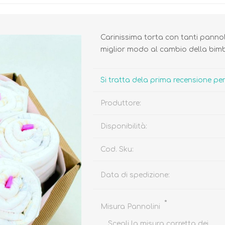
Carinissima torta con tanti pannoli
miglior modo al cambio della bim
Biberon, Tettarelle,
Piatti, Posate, Bavaglini
Si tratta dela prima recensione p
Sterilizzatori
Tazze, Thermos,
Tiralatte,
Contenitori
Produttore:
Scaldabiberon
Seggioloni, Rialzi Sedia
Succhietti e Accessori
Disponibilità:
Accessori
Cod. Sku:
GIOCATTOLI
ARIA APERTA
Data di spedizione:
*
Misura Pannolini
Scegli la misura corretta dei