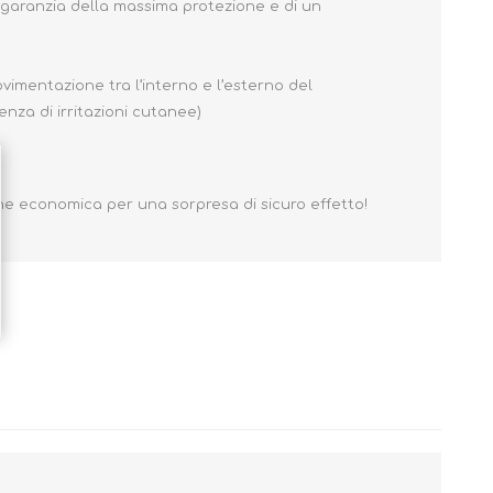
a garanzia della massima protezione e di un
imentazione tra l’interno e l’esterno del
nza di irritazioni cutanee)
ione economica per una sorpresa di sicuro effetto!