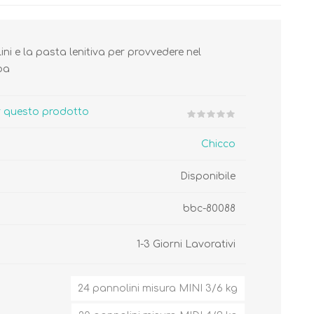
ni e la pasta lenitiva per provvedere nel
ba
Cura del Corpo
Igiene del Bambino
er questo prodotto
Accessori
Cambio del Pannolino
Chicco
Igiene Orale
Disponibile
‎bbc-80088
SCARPINE
1-3 Giorni Lavorativi
24 pannolini misura MINI 3/6 kg