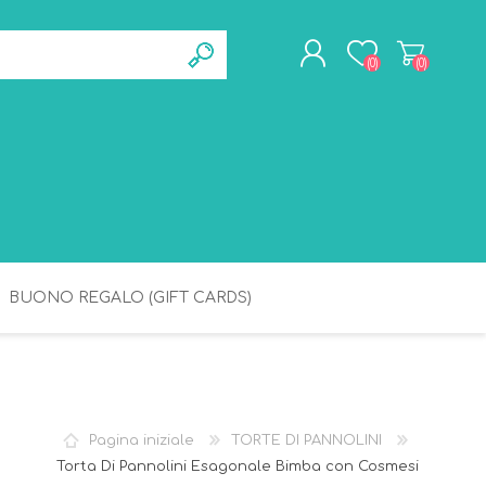
(0)
(0)
REGISTRATI
ACCESSO
BUONO REGALO (GIFT CARDS)
BAGNETTO
IGIENE
Pagina iniziale
TORTE DI PANNOLINI
Torta Di Pannolini Esagonale Bimba con Cosmesi