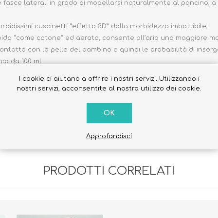
 fasce laterali in grado di modellarsi naturalmente al pancino, 
idissimi cuscinetti “effetto 3D” dalla morbidezza imbattibile;
rbido “come cotone” ed aerato, consente all’aria una maggiore mov
ntatto con la pelle del bambino e quindi le probabilità di insorge
co da 100 ml
 prodotti per la cura del bambino
I cookie ci aiutano a offrire i nostri servizi. Utilizzando i
nostri servizi, acconsentite al nostro utilizzo dei cookie.
E' avvolta in un foglio di cellophane e chiuso coi nastrini, soluz
OK
Approfondisci
PRODOTTI CORRELATI