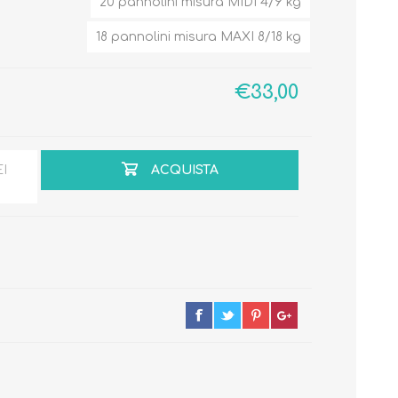
20 pannolini misura MIDI 4/9 kg
18 pannolini misura MAXI 8/18 kg
€33,00
Primavera - Estate
Autunno - Inverno
EI
ACQUISTA