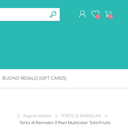
(0)
(0)
REGISTRATI
ACCESSO
BUONO REGALO (GIFT CARDS)
BAGNETTO
IGIENE
Pagina iniziale
TORTE DI PANNOLINI
Torta di Pannolini 3 Piani Multicolor Tutti-Frutti