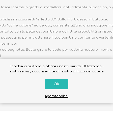
 fasce laterali in grado di modellarsi naturalmente al pancino, a
idissimi cuscinetti “effetto 3D” dalla morbidezza imbattibile;
rbido “come cotone” ed aerato, consente all’aria una maggiore mov
ntatto con la pelle del bambino e quindi le probabilità di insorge
er passeggino per intrattenere il tuo bambino con tante divertenti 
esi in poi.
 da bagnetto. Basta girare la coda per vederla nuotare, mentre 
i.
o di attività manuali per intrattenere e il bambino durante il 
I cookie ci aiutano a offrire i nostri servizi. Utilizzando i
nostri servizi, acconsentite al nostro utilizzo dei cookie.
 su un vassoio dorato e un coloratissimo sottotorta. E' avvolta in
OK
 pannolini contattaci e ti accontenteremo (al nostro numero 338
Approfondisci