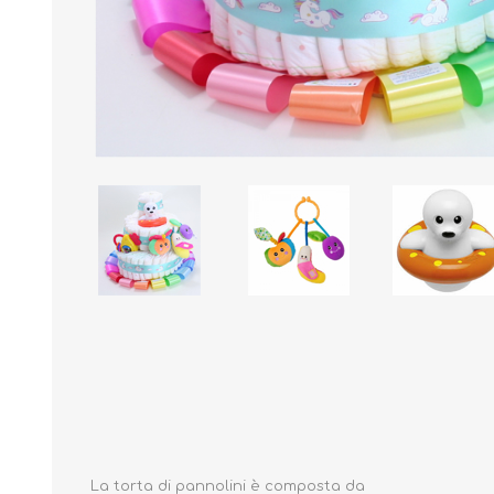
Borse e Zaini
Aerosol, Umidificatori,
Passeggini, Seggiolini,
Babymonitor
Lettini
Sicurezza in Casa e
Accessori
Fuori
La torta di pannolini è composta da