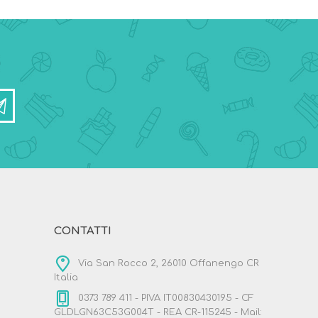
CONTATTI
Via San Rocco 2, 26010 Offanengo CR
Italia
0373 789 411 - PIVA IT00830430195 - CF
GLDLGN63C53G004T - REA CR-115245 - Mail: