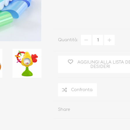
Occhiali da sole
Quantità:
Costumi da Bagno
Creme Solari
Antizanzare
AGGIUNGI ALLA LISTA D
DESIDERI
Share