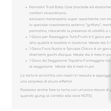
Pannolini Trudi Baby Care (morbide ed elastiche
comfort straordinario;
esclusivo materassino super assorbente con morb
lo speciale rivestimento esterno “griffato”, mo
pannolino, riducendo la presenza di umidità a co
1 Gioco per Passeggino Tutti-Frutti è il gioco p
alta qualità è lavabile in lavatrice. Ideale dai 3 m
1 Gioco Foca Nuota e Spruzza Chicco è un gioco
divertenti giochi d'acqua. Ideale dai 6 mesi in po
1 Gioco da Seggiolone Topolino Formaggino ricc
al seggiolone. Ideale dai 6 mesi in poi.
La torta è arricchita con nastri in tessuto e appoggia
una sorpresa di sicuro effetto!
Possiamo anche fare la torta con un'unica misura di
quando giungi al carrello alla voce NOTE)