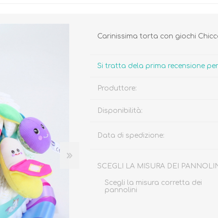
Carinissima torta con giochi Chicc
Si tratta dela prima recensione p
Biberon, Tettarelle,
Piatti, Posate, Bavaglini
Sterilizzatori
Produttore:
Tazze, Thermos,
Tiralatte,
Contenitori
Scaldabiberon
Disponibilità:
Seggioloni, Rialzi Sedia
Succhietti e Accessori
Accessori
Data di spedizione:
GIOCATTOLI
ARIA APERTA
SCEGLI LA MISURA DEI PANNOLI
Scegli la misura corretta dei
pannolini