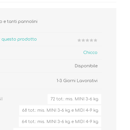
o e tanti pannolini
er questo prodotto
Cura del Corpo
Igiene del Bambino
Chicco
Accessori
Cambio del Pannolino
Igiene Orale
Disponibile
1-3 Giorni Lavorativi
SCARPINE
NI
72 tot.: mis. MINI 3-6 kg
68 tot.: mis. MINI 3-6 kg e MIDI 4-9 kg
64 tot.: mis. MINI 3-6 kg e MIDI 4-9 kg