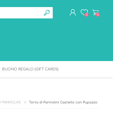
(0)
(0)
REGISTRATI
ACCESSO
BUONO REGALO (GIFT CARDS)
BAGNETTO
IGIENE
I PANNOLINI
Torta di Pannolini Castello con Pupazzo