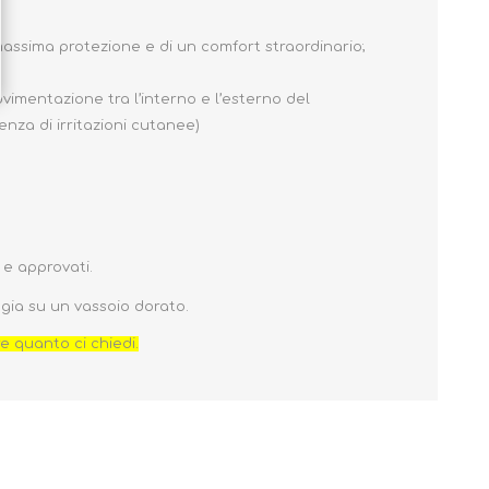
massima protezione e di un comfort straordinario;
imentazione tra l’interno e l’esterno del
nza di irritazioni cutanee)
 e approvati.
ggia su un vassoio dorato.
re quanto ci chiedi.