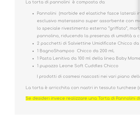
La torta di pannolini è composta da:
Pannolini (morbide ed elastiche fasce laterali 
esclusivo materassino super assorbente con morb
lo speciale rivestimento esterno “griffato”, mo
pannolino, riducendo la presenza di umidità a co
2 pacchetti di Salviettine Umidificate Chicco d
1 BagnoShampoo Chicco da 200 ml;
1 Pasta Lenitiva da 100 ml della linea Baby Mom
1 pupazzo Leone Soft Cuddles Chicco
I prodotti di cosmesi nascosti nei vari piano d
La torta è arricchita con nastri in tessuto turchese (
Se desideri invece realizzare una Torta di Pannolini d