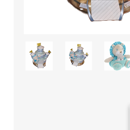
Borse e Zaini
Aerosol, Umidificatori,
Passeggini, Seggiolini,
Babymonitor
Lettini
Sicurezza in Casa e
Accessori
Fuori