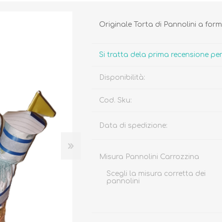
Originale Torta di Pannolini a for
Si tratta dela prima recensione p
Disponibilità:
Biberon, Tettarelle,
Piatti, Posate, Bavaglini
Sterilizzatori
Tazze, Thermos,
Tiralatte,
Contenitori
Cod. Sku:
Scaldabiberon
Seggioloni, Rialzi Sedia
Succhietti e Accessori
Data di spedizione:
Accessori
Misura Pannolini Carrozzina
GIOCATTOLI
ARIA APERTA
Scegli la misura corretta dei
pannolini