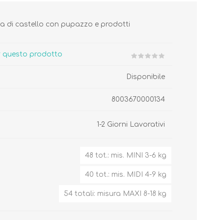
ma di castello con pupazzo e prodotti
er questo prodotto
Disponibile
Cura del Corpo
Igiene del Bambino
Accessori
Cambio del Pannolino
8003670000134
Igiene Orale
1-2 Giorni Lavorativi
48 tot.: mis. MINI 3-6 kg
SCARPINE
40 tot.: mis. MIDI 4-9 kg
54 totali: misura MAXI 8-18 kg