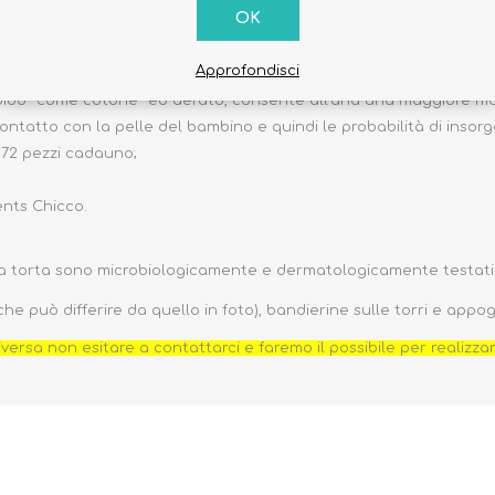
OK
in grado di modellarsi naturalmente al pancino, a garanzia della 
Approfondisci
idissimi cuscinetti “effetto 3D” dalla morbidezza imbattibile;
rbido “come cotone” ed aerato, consente all’aria una maggiore mov
ntatto con la pelle del bambino e quindi le probabilità di insorge
a 72 pezzi cadauno;
ents Chicco.
ella torta sono microbiologicamente e dermatologicamente testati
che può differire da quello in foto), bandierine sulle torri e appo
iversa non esitare a contattarci e faremo il possibile per realizza