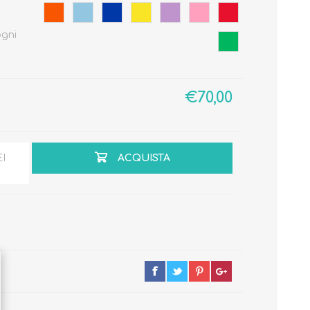
ogni
Primavera - Estate
€70,00
Autunno - Inverno
EI
ACQUISTA