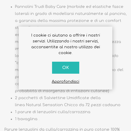
Pannolini Trudi Baby Care (morbide ed elastiche fasce
laterali in grado di modellarsi naturalmente al pancino,
a garanzia della massima protezione e di un comfort
straordinario;
esclusivo materassino super assorbente con
I cookie ci aiutano a offrire i nostri
servizi. Utilizzando i nostri servizi,
morbidissimi cuscinetti “effetto 3D” dalla morbidezza
acconsentite al nostro utilizzo dei
imbattibile;
cookie.
lo speciale rivestimento esterno “griffato”, morbido
“come cotone” ed aerato, consente all’aria una
OK
maggiore movimentazione tra l’interno e l’esterno del
pannolino, riducendo la presenza di umidità a
Approfondisci
contatto con la pelle del bambino e quindi le
probabilità di insorgenza di irritazioni cutanee)
2 pacchetti di Salviettine Umidificate della
linea Natural Sensation Chicco da 72 pezzi cadauno
1 parure di lenzuolini culla/carrozzina
1 bavaglina .
Parure lenzuolini da culla/carrozzina in puro cotone 100%