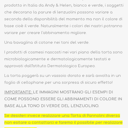
prodotto in Italia da Andy & Helen, bianco e verde, i soggetti
che decorano la parure di lenzuolini possono variare a
seconda della disponibilità del momento ma non il colore di
base cioè il verde. Naturalmente i colori dei nastri potranno
variare per creare l'abbinamento migliore.
Una bavaglina di cotone nei toni del verde.
I prodotti di cosmesi nascosti nei vari piano della torta sono
microbiologicamente e dermatologicamente testati e
approvati dall’Istituto Dermatologico Europeo.
La torta poggerà su un vassoio dorato e sarà avvolta in un
foglio di cellophane per una sorpresa di sicuro effetto!
IMPORTANTE:
LE IMMAGINI MOSTRANO GLI ESEMPI DI
COME POSSONO ESSERE GLI ABBINAMENTI DI COLORE IN
BASE ALLA TONO DI VERDE DEL LENZUOLINO.
Se desideri invece realizzare una Torta di Pannolini diversa
non esitare a contattarci e faremo il possibile per realizzare