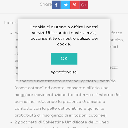
Share
La torta di pannolini è composta da:
I cookie ci aiutano a offrire i nostri
servizi. Utilizzando i nostri servizi,
pannolini Trudi Baby Care (morbide ed elastiche fasce
acconsentite al nostro utilizzo dei
laterali in grado di modellarsi naturalmente al pancino,
cookie.
a garanzia della massima protezione e di un comfort
straordinario;
OK
esclusivo materassino super assorbente con
morbidissimi cuscinetti “effetto 3D” dalla morbidezza
Approfondisci
imbattibile;
lo speciale rivestimento esterno “griffato”, morbido
“come cotone” ed aerato, consente all’aria una
maggiore movimentazione tra l’interno e l’esterno del
pannolino, riducendo la presenza di umidità a
contatto con la pelle del bambino e quindi le
probabilità di insorgenza di irritazioni cutanee)
2 pacchetti di Salviettine Umidificate della linea