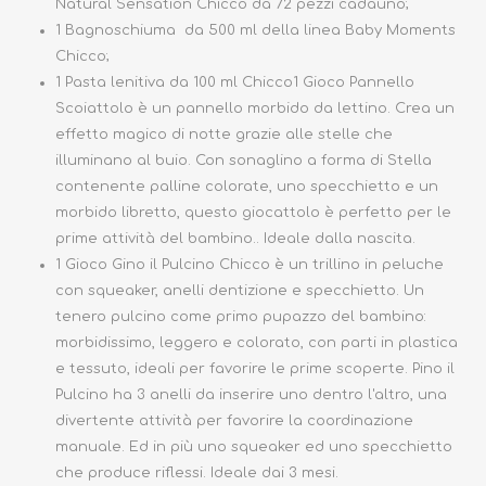
Natural Sensation Chicco da 72 pezzi cadauno;
1 Bagnoschiuma da 500 ml della linea Baby Moments
Chicco;
1 Pasta lenitiva da 100 ml Chicco
1 Gioco Pannello
Scoiattolo è un pannello morbido da lettino. Crea un
effetto magico di notte grazie alle stelle che
illuminano al buio. Con sonaglino a forma di Stella
contenente palline colorate, uno specchietto e un
morbido libretto, questo giocattolo è perfetto per le
prime attività del bambino.. Ideale dalla nascita.
1 Gioco Gino il Pulcino Chicco è un t
rillino in peluche
con squeaker, anelli dentizione e specchietto. Un
tenero pulcino come primo pupazzo del bambino:
morbidissimo, leggero e colorato, con parti in plastica
e tessuto, ideali per favorire le prime scoperte. Pino il
Pulcino ha 3 anelli da inserire uno dentro l'altro, una
divertente attività per favorire la coordinazione
manuale. Ed in più uno squeaker ed uno specchietto
che produce riflessi. Ideale dai 3 mesi.