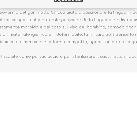
 in silicone, supporta la respirazione fisiologica e favorisce 
oForma del gommotto Chicco aiuta a posizionare la lingua in avan
scia spazio alla naturale posizione della lingua e ne distribui
letamente morbido e delicato sul viso del bambino, comodo anc
à, è un materiale igienico e indeformabile; la finitura Soft Sense l
piccole dimensioni e la forma compatta, appositamente disegnat
zzabile come portaciuccio e per sterilizzare il succhietto in po