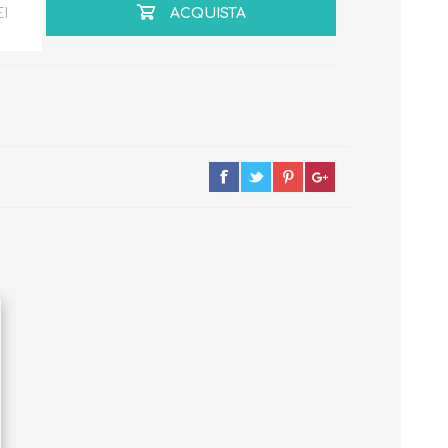
EI
ACQUISTA
Primavera - Estate
Autunno - Inverno