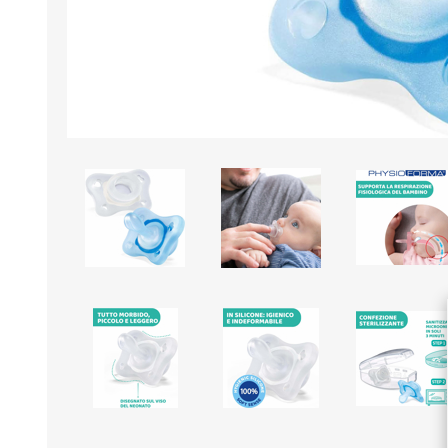
Borse e Zaini
Aerosol, Umidificatori,
Passeggini, Seggiolini,
Babymonitor
Lettini
Sicurezza in Casa e
Accessori
Fuori