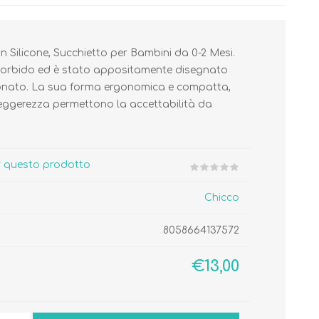
Silicone, Succhietto per Bambini da 0-2 Mesi.
orbido ed è stato appositamente disegnato
neonato. La sua forma ergonomica e compatta,
 leggerezza permettono la accettabilità da
Cura del Corpo
Igiene del Bambino
Accessori
Cambio del Pannolino
Igiene Orale
er questo prodotto
Chicco
8058664137572
SCARPINE
€13,00