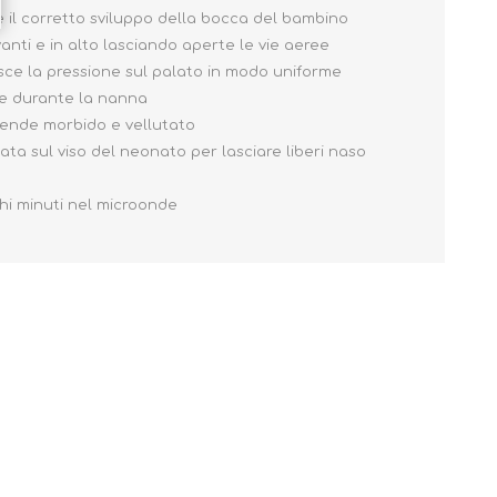
il corretto sviluppo della bocca del bambino
ti e in alto lasciando aperte le vie aeree
sce la pressione sul palato in modo uniforme
he durante la nanna
o rende morbido e vellutato
a sul viso del neonato per lasciare liberi naso
chi minuti nel microonde