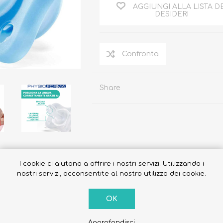
AGGIUNGI ALLA LISTA D
DESIDERI
Occhiali da sole
Costumi da Bagno
Share
Creme Solari
Antizanzare
I cookie ci aiutano a offrire i nostri servizi. Utilizzando i
nostri servizi, acconsentite al nostro utilizzo dei cookie.
OK
Approfondisci