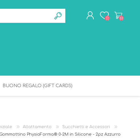
(0)
(0)
REGISTRATI
ACCESSO
BUONO REGALO (GIFT CARDS)
BAGNETTO
IGIENE
niziale
Allattamento
Succhietti e Accessori
Gommottino PhysioForma® 0-2M in Silicone - 2pz Azzurro