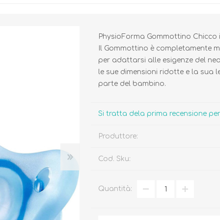
PhysioForma Gommottino Chicco in 
Il Gommottino è completamente m
per adattarsi alle esigenze del 
le sue dimensioni ridotte e la sua
Biberon, Tettarelle,
Piatti, Posate, Bavaglini
parte del bambino.
Sterilizzatori
Tazze, Thermos,
Tiralatte,
Contenitori
Scaldabiberon
Seggioloni, Rialzi Sedia
Si tratta dela prima recensione p
Succhietti e Accessori
Accessori
Produttore:
Cod. Sku:
GIOCATTOLI
ARIA APERTA
Quantità: