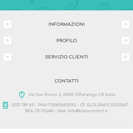
INFORMAZIONI
PROFILO
SERVIZIO CLIENTI
CONTATTI
Via San Rocco 2, 26010 Offanengo CR Italia
0373 789 411 - PIVA IT00830430195 - CF GLDLGN63C53G004T -
REA CR-115245 - Mail: info©babyconfort.it
Copyright © 2026 BabyConfort.it. Tutti i diritti riservati