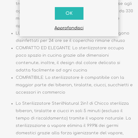
tra 2 configurazioni con dimensioni diverse in base agli
oggetti da sterilizzare: Full Size (fino a 6 biberon da 330
OK
ml) e Compact (fino a 2 biberon da 330, 1 tiralatte
oppure ciucci e succhietti)
Approfondisci
LUNGA PROTEZIONE: Gli oggetti sterilizzati rimangono
disinfettati per 24 ore se il coperchio rimane chiuso
COMPATTO ED ELEGANTE: Lo sterilizzatore occupa
poco spazio in cucina grazie alle dimensioni
contenute; inoltre, il design dal colore delicato si
adatta facilmente ad ogni cucina
COMPATIBILE: Lo sterilizzatore è compatibile con la
maggior parte dei biberon, tiralatte, ciucci, succhietti e
accessori in commercio
Lo Sterilizzatore SterilNatural 2in1 di Chicco sterilizza
biberon, tiralatte e ciucci in soli 5 minuti (escluso il
tempo di riscaldamento) tramite il vapore naturale. La
sterilizzazione a vapore elimina il 99.9% dei germi
domestici grazie alla forza igienizzante del vapore,