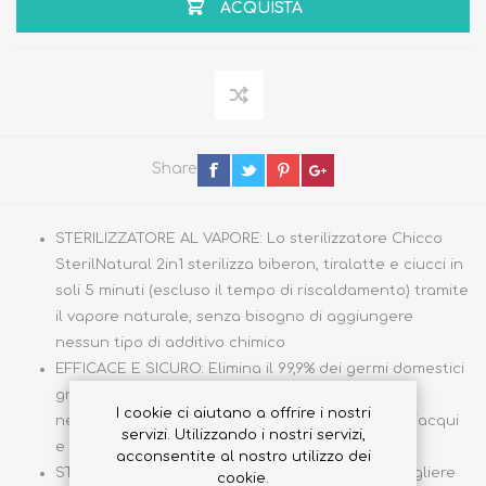
ACQUISTA
Share
STERILIZZATORE AL VAPORE: Lo sterilizzatore Chicco
SterilNatural 2in1 sterilizza biberon, tiralatte e ciucci in
soli 5 minuti (escluso il tempo di riscaldamento) tramite
il vapore naturale, senza bisogno di aggiungere
nessun tipo di additivo chimico
EFFICACE E SICURO: Elimina il 99,9% dei germi domestici
grazie alla forza igienizzante del vapore, senza
I cookie ci aiutano a offrire i nostri
nessuna sostanza chimica; non necessita di risciacqui
servizi. Utilizzando i nostri servizi,
e si spegne automaticamente a fine ciclo
acconsentite al nostro utilizzo dei
STERILIZZATORE MODULARE 2IN1: È possibile scegliere
cookie.