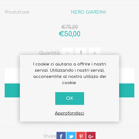
Produttore:
NERO GIARDINI
€75,00
€50,00
Quantità:
I cookie ci aiutano a offrire i nostri
servizi. Utilizzando i nostri servizi,
AGGIUNGI ALLA LISTA DEI DESIDERI
acconsentite al nostro utilizzo dei
cookie.
ACQUISTA
OK
Approfondisci
Share