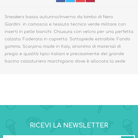
Sneakers bassa autunno/inverno da bimbo di Nero
Giardini in camoscio e tessuto tecnico verde militare con
inserti in pelle bianchi. Chiusura con velcro per una perfetta
calzata. Foderata in capretto. Sottopiede estraibile. Fondo
gomma. Scarpina made in Italy, sinonimo di materiali di
pregio e qualità tipici italiani e precisamente del grande
bacino calzaturiero marchigiano dove è allocata la sede
RICEVI LA NEWSLETTER