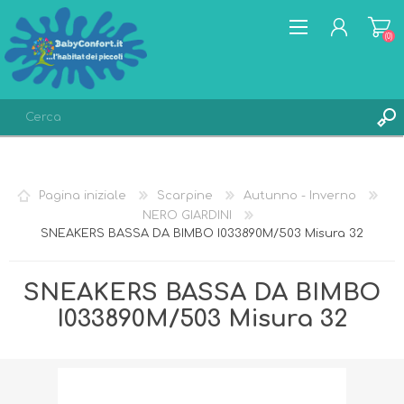
(0)
REGISTRATI
ACCESSO
Pagina iniziale
Scarpine
Autunno - Inverno
LISTA DEI DESIDERI
(0)
NERO GIARDINI
SNEAKERS BASSA DA BIMBO I033890M/503 Misura 32
SNEAKERS BASSA DA BIMBO
I033890M/503 Misura 32