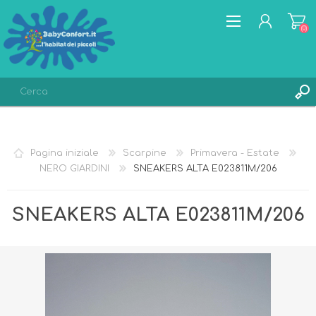
(0)
REGISTRATI
ACCESSO
Pagina iniziale
Scarpine
Primavera - Estate
LISTA DEI DESIDERI
(0)
NERO GIARDINI
SNEAKERS ALTA E023811M/206
SNEAKERS ALTA E023811M/206