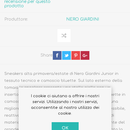
recensione per questo
prodotto
Produttore:
NERO GIARDINI
Share
Sneakers alta primavera/estate di Nero Giardini Junior in
tessuto tecnico e camoscio bluette. Sul lato esterno della
tomaia la sneakers presenta una stella gialla con un
inserto bianco mentre il paramalleolo imbottito è bluette in
I cookie ci aiutano a offrire i nostri
camoscio. Foderata in pelle, chiusura con velcro per una
servizi. Utilizzando i nostri servizi,
acconsentite al nostro utilizzo dei
migliore calzabilità. Suola a spessore differenziato, flessibile,
cookie.
reattiva e antiscivolo. Scarpa made in Italy, sinonimo di
materiali di pregio e qualità tipici italiani e precisamente del
OK
grande bacino calzaturiero marchigiano dove è allocata la