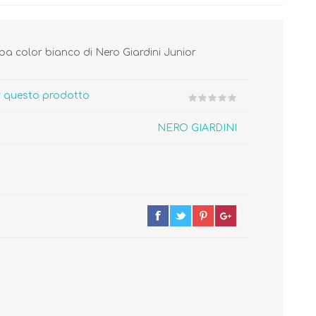
a color bianco di Nero Giardini Junior
er questo prodotto
Cura del Corpo
Igiene del Bambino
NERO GIARDINI
Accessori
Cambio del Pannolino
Igiene Orale
SCARPINE