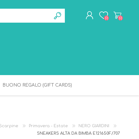
(0)
(0)
REGISTRATI
ACCESSO
BUONO REGALO (GIFT CARDS)
BAGNETTO
IGIENE
Scarpine
Primavera - Estate
NERO GIARDINI
SNEAKERS ALTA DA BIMBA E121650F/707