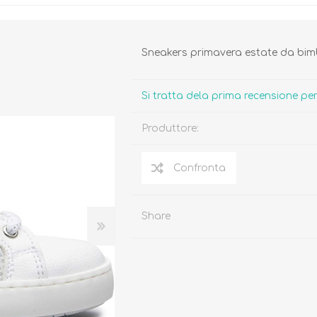
Sneakers primavera estate da bimb
Si tratta dela prima recensione p
Biberon, Tettarelle,
Piatti, Posate, Bavaglini
Sterilizzatori
Produttore:
Tazze, Thermos,
Tiralatte,
Contenitori
Scaldabiberon
Seggioloni, Rialzi Sedia
Succhietti e Accessori
Accessori
Share
GIOCATTOLI
ARIA APERTA