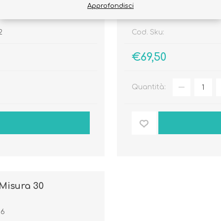
Misura 28
SNEAKERS ALTA DA B
Approfondisci
2
Cod. Sku:
€69,50
Quantità:
Misura 30
36