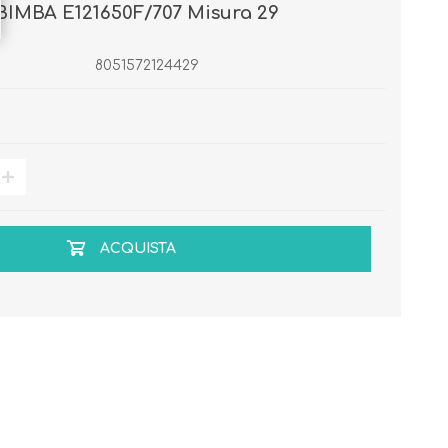
IMBA E121650F/707 Misura 29
8051572124429
ACQUISTA