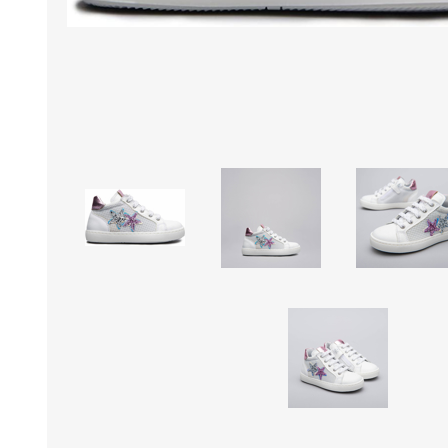
Borse e Zaini
Aerosol, Umidificatori,
Passeggini, Seggiolini,
Babymonitor
Lettini
Sicurezza in Casa e
Accessori
Fuori