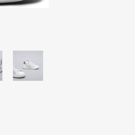
Occhiali da sole
Costumi da Bagno
Creme Solari
Antizanzare