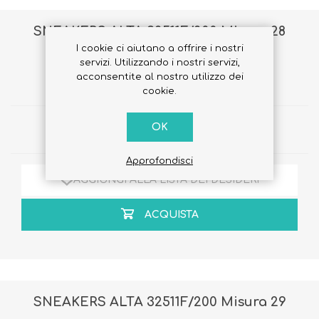
SNEAKERS ALTA 32511F/200 Misura 28
I cookie ci aiutano a offrire i nostri
servizi. Utilizzando i nostri servizi,
€75,00
acconsentite al nostro utilizzo dei
€60,00
cookie.
OK
Quantità:
Approfondisci
AGGIUNGI ALLA LISTA DEI DESIDERI
ACQUISTA
SNEAKERS ALTA 32511F/200 Misura 29