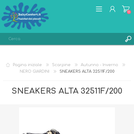
(0)
REGISTRATI
ACCESSO
Pagina iniziale
Scarpine
Autunno - Inverno
LISTA DEI DESIDERI
(0)
NERO GIARDINI
SNEAKERS ALTA 32511F/200
SNEAKERS ALTA 32511F/200