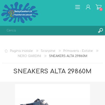
(0)
REGISTRATI
ACCESSO
Pagina iniziale
Scarpine
Primavera - Estate
LISTA DEI DESIDERI
(0)
NERO GIARDINI
SNEAKERS ALTA 29860M
SNEAKERS ALTA 29860M