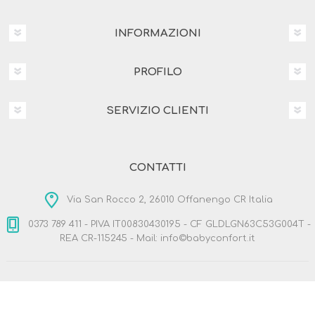
INFORMAZIONI
PROFILO
SERVIZIO CLIENTI
CONTATTI
Via San Rocco 2, 26010 Offanengo CR Italia
0373 789 411 - PIVA IT00830430195 - CF GLDLGN63C53G004T -
REA CR-115245 - Mail: info©babyconfort.it
Copyright © 2026 BabyConfort.it. Tutti i diritti riservati
Designed by
Nop-Templates.com