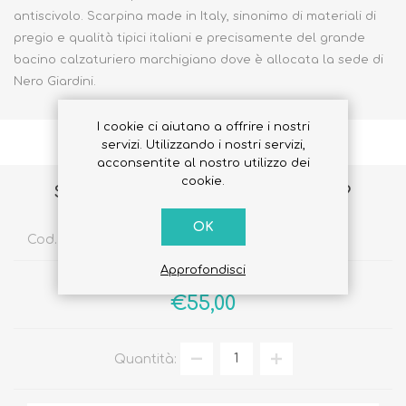
antiscivolo. Scarpina made in Italy, sinonimo di materiali di
pregio e qualità tipici italiani e precisamente del grande
bacino calzaturiero marchigiano dove è allocata la sede di
Nero Giardini.
I cookie ci aiutano a offrire i nostri
servizi. Utilizzando i nostri servizi,
acconsentite al nostro utilizzo dei
cookie.
SNEAKERS ALTA 29860M Misura 29
OK
Cod. Sku:
2690610601292
Approfondisci
€75,00
€55,00
Quantità: