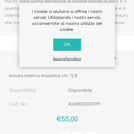
misura dalla punta dell'alluce al tallone stando in piedi e a
questa misura aggiungere circa 5/8 mm per la crescita e si
I cookie ci aiutano a offrire i nostri
otterrà la misura interna della scarpa da acquistare; misura
servizi. Utilizzando i nostri servizi,
che troverete pubblicata accanto al numero della scarpa.
acconsentite al nostro utilizzo dei
cookie.
OK
Scarpa alla Bebé 20550 Numero 19
Approfondisci
misura interna massima cm. 12.8
Disponibilità:
Disponibile
Cod. Sku:
4241800303199
€55,00