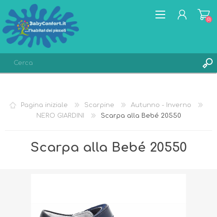
(0)
REGISTRATI
ACCESSO
Pagina iniziale
Scarpine
Autunno - Inverno
LISTA DEI DESIDERI
(0)
NERO GIARDINI
Scarpa alla Bebé 20550
Scarpa alla Bebé 20550