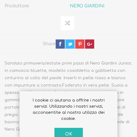
Produttore:
NERO GIARDINI
Share
Sandalo primavera/estate primi passi di Nero Giardini Junior,
in camoscio bluette, modello cosiddetto a gabbietta con
cinturino al collo del piede. Inserti in pelle rosso e bianco
con impunture a contrasto.Foderato in vera pelle. Suola a
spessore differenziato, flessibile, reattiva e antiscivolo in
gomma. Chiusura con velcro sul davanti per una migliore
I cookie ci aiutano a offrire i nostri
servizi. Utilizzando i nostri servizi,
portabilità. Sandalo made in Italy, sinonimo di materiali di
acconsentite al nostro utilizzo dei
pregio e qualità tipici italiani e precisamente del grande
cookie.
bacino calzaturiero marchigiano dove è allocata la sede di
Nero Giardini.
OK