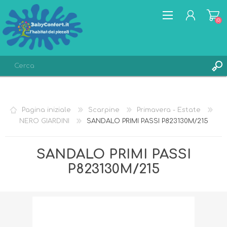
(0)
REGISTRATI
ACCESSO
Pagina iniziale
Scarpine
Primavera - Estate
LISTA DEI DESIDERI
(0)
NERO GIARDINI
SANDALO PRIMI PASSI P823130M/215
SANDALO PRIMI PASSI
P823130M/215