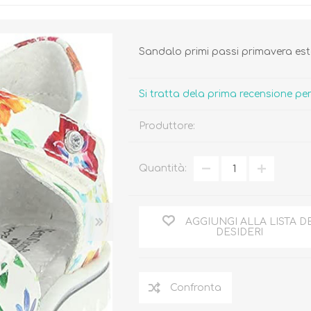
Sandalo primi passi primavera est
Si tratta dela prima recensione p
Biberon, Tettarelle,
Piatti, Posate, Bavaglini
Sterilizzatori
Produttore:
Tazze, Thermos,
Tiralatte,
Contenitori
Scaldabiberon
Seggioloni, Rialzi Sedia
Quantità:
Succhietti e Accessori
Accessori
AGGIUNGI ALLA LISTA D
GIOCATTOLI
ARIA APERTA
DESIDERI