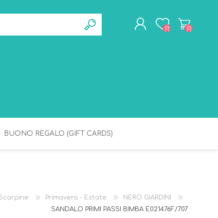
(0)
(0)
REGISTRATI
ACCESSO
BUONO REGALO (GIFT CARDS)
BAGNETTO
IGIENE
Scarpine
Primavera - Estate
NERO GIARDINI
SANDALO PRIMI PASSI BIMBA E021476F/707