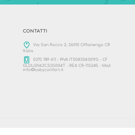
CONTATTI
Via San Rocco 2, 26010 Offanengo CR
Italia
0373 789 411 - PIVA IT00830430195 - CF
GLDLGN63C53G004T - REA CR-115245 - Mail:
info©babyconfort.it
Designed by
Nop-Templates.com