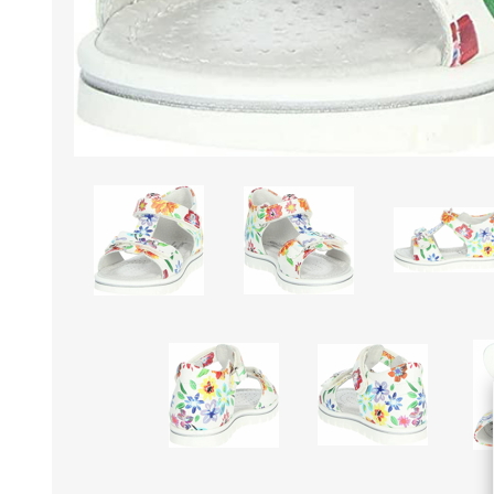
Borse e Zaini
Aerosol, Umidificatori,
Passeggini, Seggiolini,
Babymonitor
Lettini
Sicurezza in Casa e
Accessori
Fuori