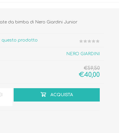
ate da bimba di Nero Giardini Junior
er questo prodotto
Cura del Corpo
Igiene del Bambino
NERO GIARDINI
Accessori
Cambio del Pannolino
Igiene Orale
€59,50
€40,00
EI
ACQUISTA
SCARPINE