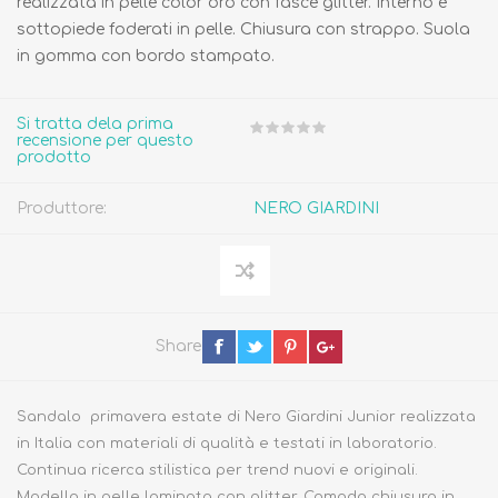
realizzata in pelle color oro con fasce glitter. Interno e
sottopiede foderati in pelle. Chiusura con strappo. Suola
in gomma con bordo stampato.
Si tratta dela prima
recensione per questo
prodotto
Produttore:
NERO GIARDINI
Share
Sandalo primavera estate di Nero Giardini Junior realizzata
in Italia con materiali di qualità e testati in laboratorio.
Continua ricerca stilistica per trend nuovi e originali.
Modello in pelle laminata con glitter. Comoda chiusura in