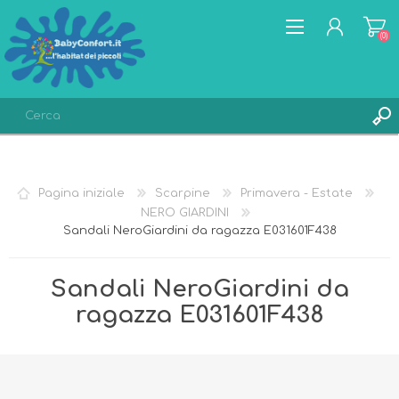
(0)
REGISTRATI
ACCESSO
Pagina iniziale
Scarpine
Primavera - Estate
LISTA DEI DESIDERI
(0)
NERO GIARDINI
Sandali NeroGiardini da ragazza E031601F438
Sandali NeroGiardini da
ragazza E031601F438