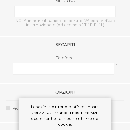
Partita IVA:
NOTA: inserire il numero di partita IVA con prefisso
internazionale (ad esempio "IT 111 111 11")
RECAPITI
Telefono:
*
OPZIONI
I cookie ci aiutano a offrire i nostri
Ricevi la newsletter:
servizi. Utilizzando i nostri servizi,
acconsentite al nostro utilizzo dei
cookie.