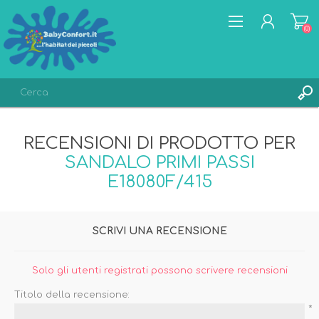
(0)
REGISTRATI
RECENSIONI DI PRODOTTO PER
ACCESSO
SANDALO PRIMI PASSI
LISTA DEI DESIDERI
(0)
E18080F/415
SCRIVI UNA RECENSIONE
Solo gli utenti registrati possono scrivere recensioni
Titolo della recensione:
*