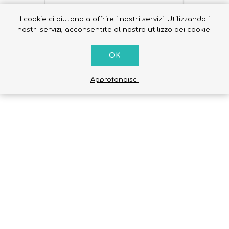
I cookie ci aiutano a offrire i nostri servizi. Utilizzando i
nostri servizi, acconsentite al nostro utilizzo dei cookie.
OK
Occhiali da sole
Costumi da Bagno
Approfondisci
Creme Solari
Antizanzare