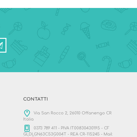
CONTATTI
Via San Rocco 2, 26010 Offanengo CR
Italia
0373 789 411 - PIVA IT00830430195 - CF
GLDLGN63C53G004T - REA CR-115245 - Mail: