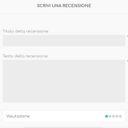
SCRIVI UNA RECENSIONE
Titolo della recensione:
Biberon, Tettarelle,
Piatti, Posate, Bavaglini
Sterilizzatori
Tazze, Thermos,
Testo della recensione:
Tiralatte,
Contenitori
Scaldabiberon
Seggioloni, Rialzi Sedia
Succhietti e Accessori
Accessori
GIOCATTOLI
ARIA APERTA
Valutazione: