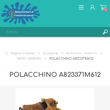
(0)
REGISTRATI
ACCESSO
Pagina iniziale
Scarpine
Autunno - Inverno
LISTA DEI DESIDERI
(0)
NERO GIARDINI
POLACCHINO A823371M612
POLACCHINO A823371M612