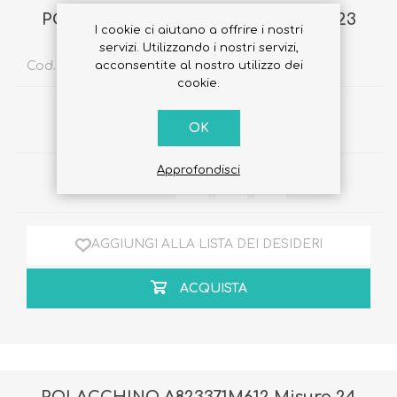
POLACCHINO A823371M612 Misura 23
I cookie ci aiutano a offrire i nostri
servizi. Utilizzando i nostri servizi,
acconsentite al nostro utilizzo dei
Cod. Sku:
4394400306234
cookie.
€75,00
€60,00
OK
Approfondisci
Quantità:
AGGIUNGI ALLA LISTA DEI DESIDERI
ACQUISTA
POLACCHINO A823371M612 Misura 24