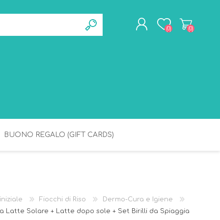
(0)
(0)
REGISTRATI
ACCESSO
BUONO REGALO (GIFT CARDS)
BAGNETTO
IGIENE
iniziale
Fiocchi di Riso
Dermo-Cura e Igiene
a Latte Solare + Latte dopo sole + Set Birilli da Spiaggia