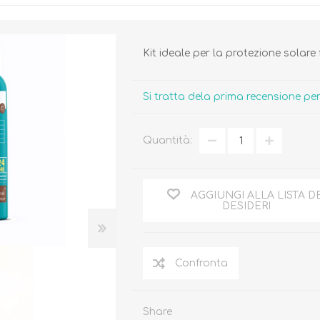
Kit ideale per la protezione solare 
Si tratta dela prima recensione p
Biberon, Tettarelle,
Piatti, Posate, Bavaglini
Sterilizzatori
Tazze, Thermos,
Quantità:
Tiralatte,
Contenitori
Scaldabiberon
Seggioloni, Rialzi Sedia
Succhietti e Accessori
Accessori
AGGIUNGI ALLA LISTA D
DESIDERI
GIOCATTOLI
ARIA APERTA
Share