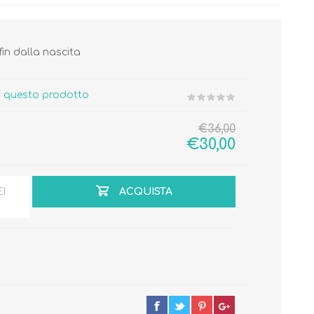
fin dalla nascita
er questo prodotto
Cura del Corpo
Igiene del Bambino
€36,00
Accessori
Cambio del Pannolino
€30,00
Igiene Orale
EI
ACQUISTA
SCARPINE