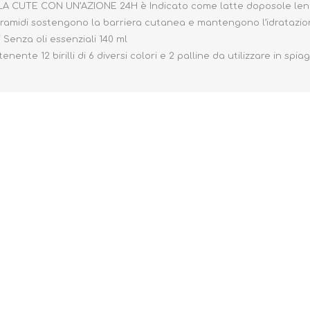
CUTE CON UN’AZIONE 24H è Indicato come latte doposole lenitiv
eramidi sostengono la barriera cutanea e mantengono l’idratazione 
 Senza oli essenziali 140 ml
ente 12 birilli di 6 diversi colori e 2 palline da utilizzare in spia