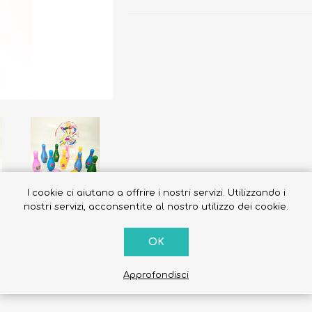
Occhiali da sole
Costumi da Bagno
Creme Solari
Antizanzare
I cookie ci aiutano a offrire i nostri servizi. Utilizzando i
nostri servizi, acconsentite al nostro utilizzo dei cookie.
OK
o come protezione solare da applicare prima dell’esposizione, in
era cutanea e mantengono l’idratazione, Cassia alata protettivo, 
Approfondisci
Resistente all’acqua TESTATO PER PROTEZIONE RAGGI UVB, UVA, R