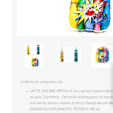
Borse e Zaini
Aerosol, Umidificatori,
Passeggini, Seggiolini,
Babymonitor
Lettini
Sicurezza in Casa e
Accessori
Fuori
L'offerta è composta da:
LATTE SOLARE SPF50+ è uno spray solare indicat
al sole. Contiene : Ceramidi sostengono la barri
nutriente Senza ossido di zinco Senza Alcool 
DERMATOLOGICAMENTE TESTATO 140 ml