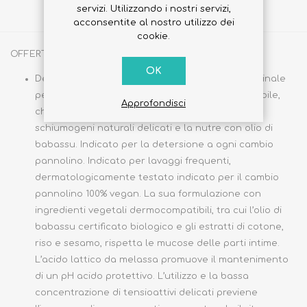
servizi. Utilizzando i nostri servizi,
Share
acconsentite al nostro utilizzo dei
cookie.
OFFERTA COMPOSTA DA:
OK
Detergente Intimo MioDerm è un preparato originale
per l'igiene del neonato, adatto alla pelle sensibile,
Approfondisci
che deterge la zona urogenitale con agenti
schiumogeni naturali delicati e la nutre con olio di
babassu. Indicato per la detersione a ogni cambio
pannolino. Indicato per lavaggi frequenti,
dermatologicamente testato indicato per il cambio
pannolino 100% vegan. La sua formulazione con
ingredienti vegetali dermocompatibili, tra cui l’olio di
babassu certificato biologico e gli estratti di cotone,
riso e sesamo, rispetta le mucose delle parti intime.
L’acido lattico da melassa promuove il mantenimento
di un pH acido protettivo. L’utilizzo e la bassa
concentrazione di tensioattivi delicati previene