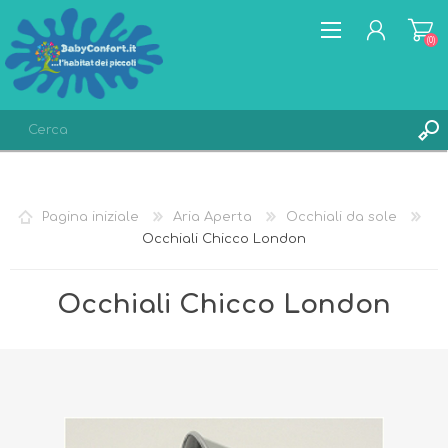
(0)
REGISTRATI
ACCESSO
Pagina iniziale
Aria Aperta
Occhiali da sole
LISTA DEI DESIDERI
(0)
Occhiali Chicco London
Occhiali Chicco London