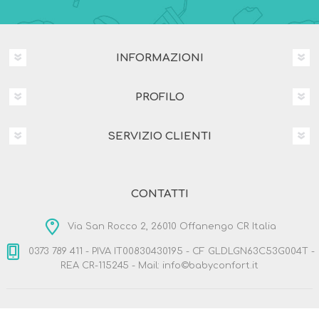
INFORMAZIONI
PROFILO
SERVIZIO CLIENTI
CONTATTI
Via San Rocco 2, 26010 Offanengo CR Italia
0373 789 411 - PIVA IT00830430195 - CF GLDLGN63C53G004T -
REA CR-115245 - Mail: info©babyconfort.it
Copyright © 2026 BabyConfort.it. Tutti i diritti riservati