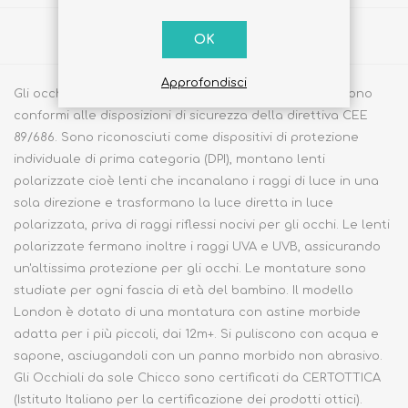
Share
OK
Approfondisci
Gli occhiali Chicco sole sono indicati per i bambini e sono
conformi alle disposizioni di sicurezza della direttiva CEE
89/686. Sono riconosciuti come dispositivi di protezione
individuale di prima categoria (DPI), montano lenti
polarizzate cioè lenti che incanalano i raggi di luce in una
sola direzione e trasformano la luce diretta in luce
polarizzata, priva di raggi riflessi nocivi per gli occhi. Le lenti
polarizzate fermano inoltre i raggi UVA e UVB, assicurando
un'altissima protezione per gli occhi. Le montature sono
studiate per ogni fascia di età del bambino. Il modello
London è dotato di una montatura con astine morbide
adatta per i più piccoli, dai 12m+. Si puliscono con acqua e
sapone, asciugandoli con un panno morbido non abrasivo.
Gli Occhiali da sole Chicco sono certificati da CERTOTTICA
(Istituto Italiano per la certificazione dei prodotti ottici).