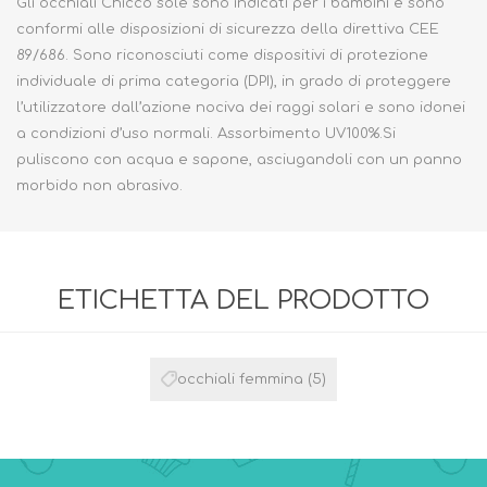
Gli occhiali Chicco sole sono indicati per i bambini e sono
conformi alle disposizioni di sicurezza della direttiva CEE
89/686. Sono riconosciuti come dispositivi di protezione
individuale di prima categoria (DPI), in grado di proteggere
l’utilizzatore dall’azione nociva dei raggi solari e sono idonei
a condizioni d’uso normali. Assorbimento UV100%.Si
puliscono con acqua e sapone, asciugandoli con un panno
morbido non abrasivo.
ETICHETTA DEL PRODOTTO
occhiali femmina
(5)