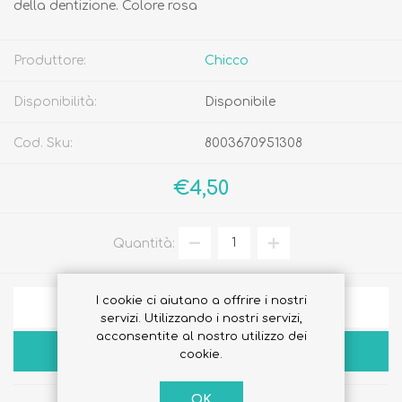
della dentizione. Colore rosa
Produttore:
Chicco
Disponibilità:
Disponibile
Cod. Sku:
8003670951308
€4,50
Quantità:
I cookie ci aiutano a offrire i nostri
AGGIUNGI ALLA LISTA DEI DESIDERI
servizi. Utilizzando i nostri servizi,
acconsentite al nostro utilizzo dei
ACQUISTA
cookie.
OK