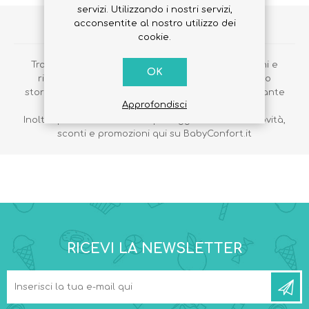
servizi. Utilizzando i nostri servizi,
acconsentite al nostro utilizzo dei
VANTAGGI DELLA REGISTRAZIONE
cookie.
Tramite la registrazione potrai effettuare gli ordini e
OK
ricevere la merce direttamente a casa, vedere lo
storico dei tuoi ordini, seguire le tue spedizioni e tante
Approfondisci
altre informazioni.
Inoltre potrai rimanere sempre aggiornato sulle novità,
sconti e promozioni qui su BabyConfort.it
RICEVI LA NEWSLETTER