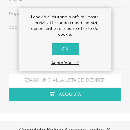
Disponibilità:
Disponibile
I cookie ci aiutano a offrire i nostri
servizi. Utilizzando i nostri servizi,
Cod. Sku:
8030474894036
acconsentite al nostro utilizzo dei
cookie.
€45,00
OK
Quantità:
Approfondisci
AGGIUNGI ALLA LISTA DEI DESIDERI
ACQUISTA