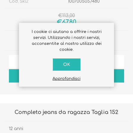
Cod. Sku:
1007005057480
€113,00
€67,80
I cookie ci aiutano a offrire i nostri
servizi. Utilizzando i nostri servizi,
Quantità:
acconsentite al nostro utilizzo dei
cookie.
AGGIUNGI ALLA LISTA DEI DESIDERI
OK
ACQUISTA
Approfondisci
Completo jeans da ragazza Taglia 152
12 anni