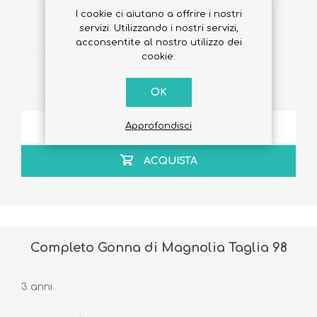
I cookie ci aiutano a offrire i nostri
€50,70
servizi. Utilizzando i nostri servizi,
€38,90
acconsentite al nostro utilizzo dei
cookie.
Quantità:
OK
AGGIUNGI ALLA LISTA DEI DESIDERI
Approfondisci
ACQUISTA
Completo Gonna di Magnolia Taglia 98
3 anni