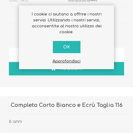
Cod. Sku:
1061203618447
€62,30
I cookie ci aiutano a offrire i nostri
servizi. Utilizzando i nostri servizi,
acconsentite al nostro utilizzo dei
cookie.
Quantità:
OK
AGGIUNGI ALLA LISTA DEI DESIDERI
Approfondisci
ACQUISTA
Completo Corto Bianco e Ecrù Taglia 116
6 anni