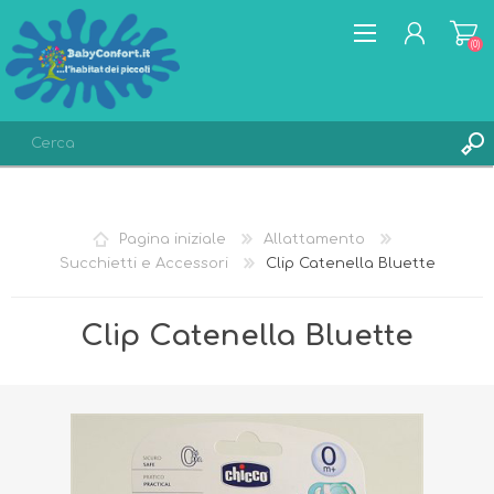
(0)
REGISTRATI
ACCESSO
Pagina iniziale
Allattamento
LISTA DEI DESIDERI
(0)
Succhietti e Accessori
Clip Catenella Bluette
Clip Catenella Bluette