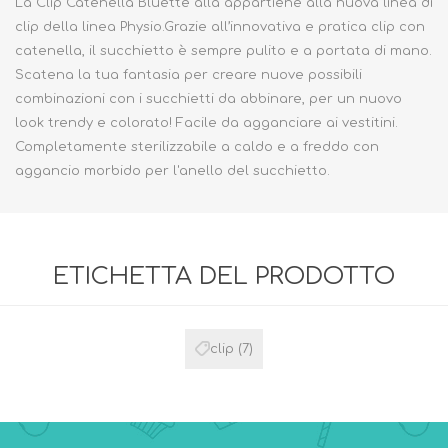
La Clip Catenella Bluette alla appartiene alla nuova linea di
clip della linea Physio.Grazie all’innovativa e pratica clip con
catenella, il succhietto è sempre pulito e a portata
di mano.
Scatena la tua fantasia per creare nuove possibili
combinazioni con i succhietti da abbinare, per un nuovo
look trendy e colorato!
Facile
da
agganciare
ai
vestitini.
Completamente
sterilizzabile
a
caldo
e
a
freddo con
a
ggancio
morbido
per
l'anello
del
succhietto.
ETICHETTA DEL PRODOTTO
clip
(7)