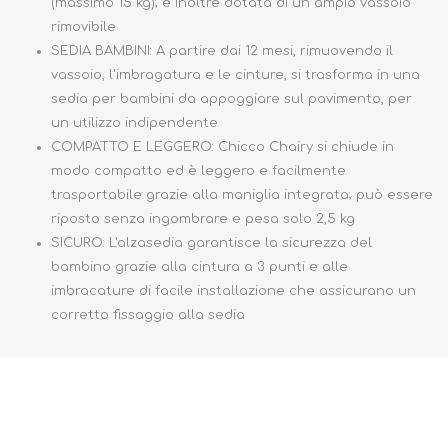
(massimo 15 kg); è inoltre dotata di un ampio vassoio
rimovibile
SEDIA BAMBINI: A partire dai 12 mesi, rimuovendo il
vassoio, l'imbragatura e le cinture, si trasforma in una
sedia per bambini da appoggiare sul pavimento, per
un utilizzo indipendente
COMPATTO E LEGGERO: Chicco Chairy si chiude in
modo compatto ed è leggero e facilmente
trasportabile grazie alla maniglia integrata; può essere
riposto senza ingombrare e pesa solo 2,5 kg
SICURO: L'alzasedia garantisce la sicurezza del
bambino grazie alla cintura a 3 punti e alle
imbracature di facile installazione che assicurano un
corretto fissaggio alla sedia