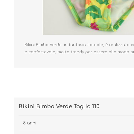
Borse e Zaini
Aerosol, Umidificatori,
Passeggini, Seggiolini,
Bikini Bimba Verde in fantasia floreale, è realizzato c
Babymonitor
Lettini
e confortevole, molto trendy per essere alla moda a
Sicurezza in Casa e
Accessori
Fuori
Bikini Bimba Verde Taglia 110
5 anni