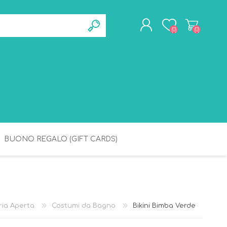
(0)
(0)
REGISTRATI
ACCESSO
BUONO REGALO (GIFT CARDS)
BAGNETTO
IGIENE
ria Aperta
Costumi da Bagno
Bikini Bimba Verde