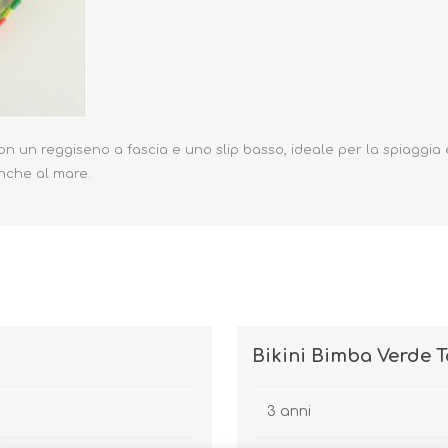
Occhiali da sole
Costumi da Bagno
on un reggiseno a fascia e uno slip basso, ideale per la spiaggia e
nche al mare.
Creme Solari
Antizanzare
Bikini Bimba Verde T
3 anni