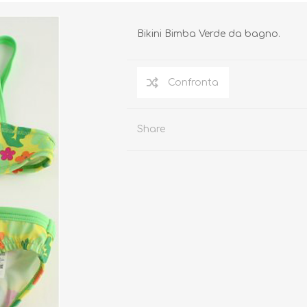
Bikini Bimba Verde da bagno.
Biberon, Tettarelle,
Piatti, Posate, Bavaglini
Sterilizzatori
Tazze, Thermos,
Share
Tiralatte,
Contenitori
Scaldabiberon
Seggioloni, Rialzi Sedia
Succhietti e Accessori
Accessori
GIOCATTOLI
ARIA APERTA