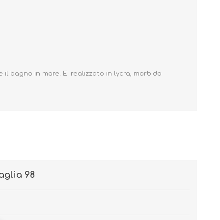
Primavera - Estate
Autunno - Inverno
 il bagno in mare. E' realizzato in lycra, morbido
aglia 98