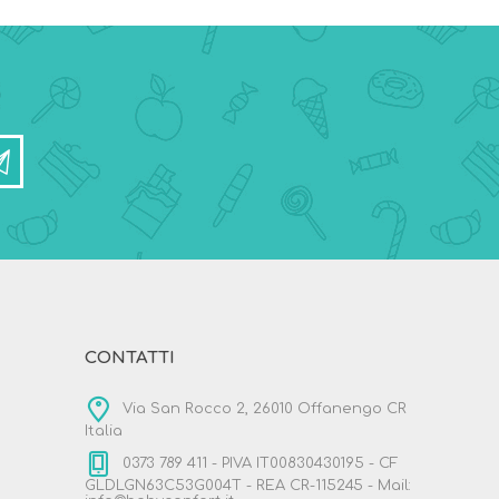
CONTATTI
Via San Rocco 2, 26010 Offanengo CR
Italia
0373 789 411 - PIVA IT00830430195 - CF
GLDLGN63C53G004T - REA CR-115245 - Mail: