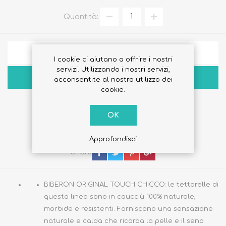
Quantità:
AGGIUNGI ALLA LISTA DEI DESIDERI
I cookie ci aiutano a offrire i nostri
servizi. Utilizzando i nostri servizi,
ACQUISTA
acconsentite al nostro utilizzo dei
cookie.
OK
Approfondisci
Share
BIBERON ORIGINAL TOUCH CHICCO: le tettarelle di
questa linea sono in caucciù 100% naturale,
morbide e resistenti. Forniscono una sensazione
naturale e calda che ricorda la pelle e il seno