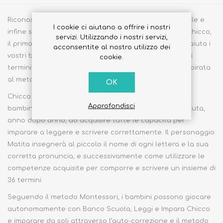
Riconoscere le lettere, imparare nuove parole, leggerle e
I cookie ci aiutano a offrire i nostri
infine scriverle con Banco Scuola, Leggi e Impara di Chicco,
servizi. Utilizzando i nostri servizi,
il primo tavolo scolastico elettronico e parlante che aiuta i
acconsentite al nostro utilizzo dei
vostri bambini a imparare l’alfabeto e a leggere i primi
cookie.
termini. Un’esperienza di apprendimento completa, ispirata
al metodo Montessori e certificata dai pedagogisti.
OK
Chicco Banco Scuola, Leggi e Impara offre al vostro
Approfondisci
bambino un percorso completo ed evolutivo che lo aiuta,
anno dopo anno, ad acquisire tutte le capacità per
imparare a leggere e scrivere correttamente. Il personaggio
Matita insegnerà al piccolo il nome di ogni lettera e la sua
corretta pronuncia, e successivamente come utilizzare le
competenze acquisite per comporre e scrivere un insieme di
36 termini.
Seguendo il metodo Montessori, i bambini possono giocare
autonomamente con Banco Scuola, Leggi e Impara Chicco
e imparare da soli attraverso l’auto-correzione e il metodo