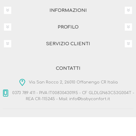
INFORMAZIONI
PROFILO
SERVIZIO CLIENTI
CONTATTI
Via San Rocco 2, 26010 Offanengo CR Italia
0373 789 411 - PIVA IT00830430195 - CF GLDLGN63C53G004T -
REA CR-115245 - Mail: info©babyconfort.it
Copyright © 2026 BabyConfort.it. Tutti i diritti riservati
Designed by
Nop-Templates.com